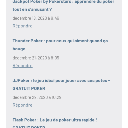
Jackpot Poker by Pokerstars : apprendre du poker
tout en s’amusant ?
décembre 18, 2020 à 9:46
Répondre
Thunder Poker : pour ceux qui aiment quand ça
bouge
décembre 21, 2020 à 8:05
Répondre
JJPoker : le jeu idéal pour jouer avec ses potes -
GRATUIT POKER
décembre 29, 2020 à 10:29
Répondre
Flash Poker : Le jeu de poker ultra rapide ! -
GRATUIT POKER