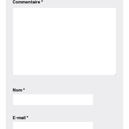
Commentaire
*
Nom
*
E-mail
*