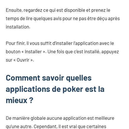
Ensuite, regardez ce qui est disponible et prenez le
temps de lire quelques avis pour ne pas être déçu après
installation.
Pour finir, il vous suffit d’installer l’application avec le
bouton « Installer ». Une fois que c’est installé, appuyez
sur « Ouvrir ».
Comment savoir quelles
applications de poker est la
mieux ?
De manière globale aucune application est meilleure
qu’une autre. Cependant, il est vrai que certaines