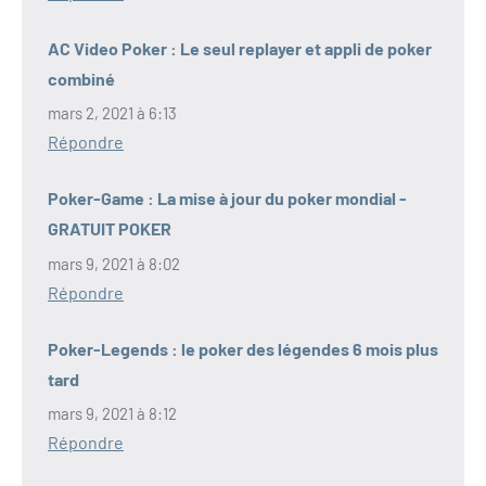
AC Video Poker : Le seul replayer et appli de poker
combiné
mars 2, 2021 à 6:13
Répondre
Poker-Game : La mise à jour du poker mondial -
GRATUIT POKER
mars 9, 2021 à 8:02
Répondre
Poker-Legends : le poker des légendes 6 mois plus
tard
mars 9, 2021 à 8:12
Répondre