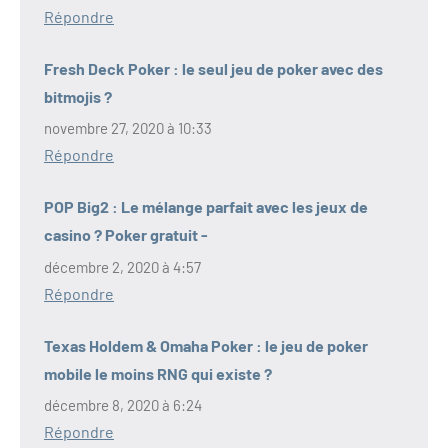
Répondre
Fresh Deck Poker : le seul jeu de poker avec des
bitmojis ?
novembre 27, 2020 à 10:33
Répondre
POP Big2 : Le mélange parfait avec les jeux de
casino ? Poker gratuit -
décembre 2, 2020 à 4:57
Répondre
Texas Holdem & Omaha Poker : le jeu de poker
mobile le moins RNG qui existe ?
décembre 8, 2020 à 6:24
Répondre