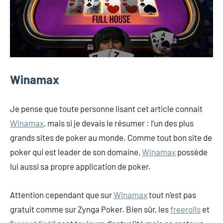
Winamax
Je pense que toute personne lisant cet article connait
Winamax
, mais si je devais le résumer : l’un des plus
grands sites de poker au monde. Comme tout bon site de
poker qui est leader de son domaine,
Winamax
possède
lui aussi sa propre application de poker.
Attention cependant que sur
Winamax
tout n’est pas
gratuit comme sur Zynga Poker. Bien sûr, les
freerolls
et